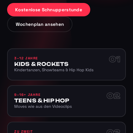
Kostenlose Schnupperstunde
Wochenplan ansehen
01
3–12 JAHRE
KIDS & ROCKETS
Kindertanzen, Showteams & Hip Hop Kids
02
9–16+ JAHRE
TEENS & HIP HOP
Moves wie aus den Videoclips
03
ZU ZWEIT