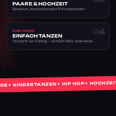
PAARE & HOCHZEIT
Basiskurs, Hochzeitsmodul & Privatstunden
04
OHNE DRUCK
EINFACH TANZEN
Tanzcafé am Freitag – einfach Platz reservieren
✦ HOCHZEITST
✦ HIP HOP
 KINDERTANZEN