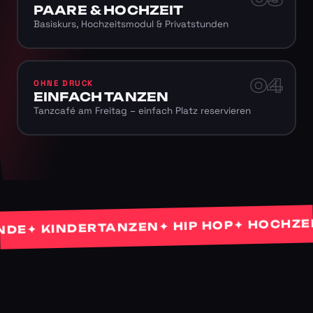
PAARE & HOCHZEIT
Basiskurs, Hochzeitsmodul & Privatstunden
04
OHNE DRUCK
EINFACH TANZEN
Tanzcafé am Freitag – einfach Platz reservieren
✦ HOCHZEITS
✦ HIP HOP
✦ KINDERTANZEN