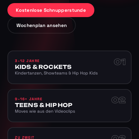
Kostenlose Schnupperstunde
Wochenplan ansehen
01
3–12 JAHRE
KIDS & ROCKETS
Kindertanzen, Showteams & Hip Hop Kids
02
9–16+ JAHRE
TEENS & HIP HOP
Moves wie aus den Videoclips
03
ZU ZWEIT