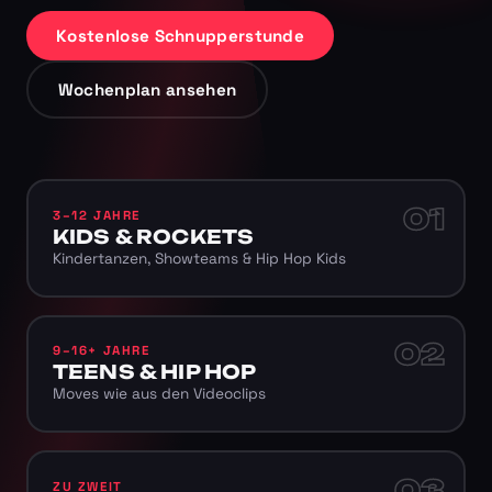
Kostenlose Schnupperstunde
Wochenplan ansehen
01
3–12 JAHRE
KIDS & ROCKETS
Kindertanzen, Showteams & Hip Hop Kids
02
9–16+ JAHRE
TEENS & HIP HOP
Moves wie aus den Videoclips
03
ZU ZWEIT