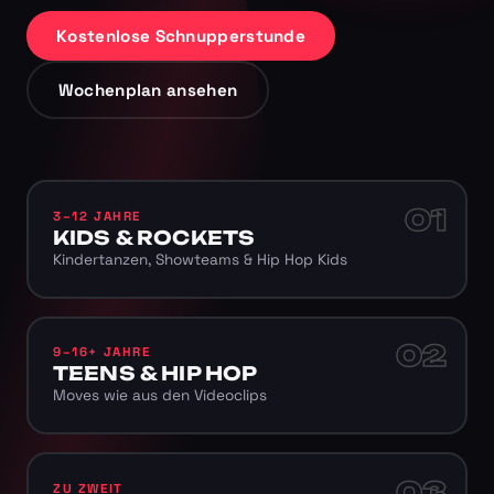
Kostenlose Schnupperstunde
Wochenplan ansehen
01
3–12 JAHRE
KIDS & ROCKETS
Kindertanzen, Showteams & Hip Hop Kids
02
9–16+ JAHRE
TEENS & HIP HOP
Moves wie aus den Videoclips
03
ZU ZWEIT