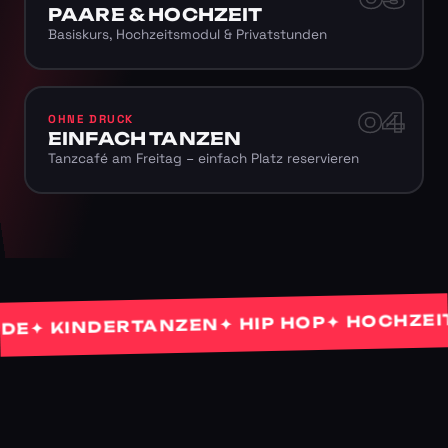
PAARE & HOCHZEIT
Basiskurs, Hochzeitsmodul & Privatstunden
04
OHNE DRUCK
EINFACH TANZEN
Tanzcafé am Freitag – einfach Platz reservieren
✦ HOCHZEITST
✦ HIP HOP
 KINDERTANZEN