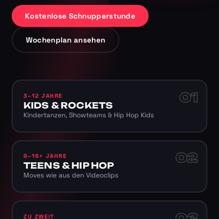
Kostenlose Schnupperstunde
Wochenplan ansehen
01
3–12 JAHRE
KIDS & ROCKETS
Kindertanzen, Showteams & Hip Hop Kids
02
9–16+ JAHRE
TEENS & HIP HOP
Moves wie aus den Videoclips
03
ZU ZWEIT