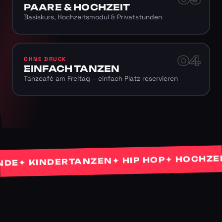
PAARE & HOCHZEIT
Basiskurs, Hochzeitsmodul & Privatstunden
04
OHNE DRUCK
EINFACH TANZEN
Tanzcafé am Freitag – einfach Platz reservieren
✦ HOCHZEITS
✦ HIP HOP
✦ KINDERTANZEN