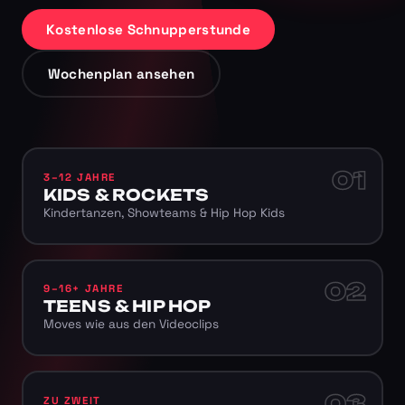
Kostenlose Schnupperstunde
Wochenplan ansehen
01
3–12 JAHRE
KIDS & ROCKETS
Kindertanzen, Showteams & Hip Hop Kids
02
9–16+ JAHRE
TEENS & HIP HOP
Moves wie aus den Videoclips
03
ZU ZWEIT