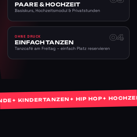
PAARE & HOCHZEIT
Basiskurs, Hochzeitsmodul & Privatstunden
04
OHNE DRUCK
EINFACH TANZEN
Tanzcafé am Freitag – einfach Platz reservieren
✦ HOCHZEITS
✦ HIP HOP
✦ KINDERTANZEN