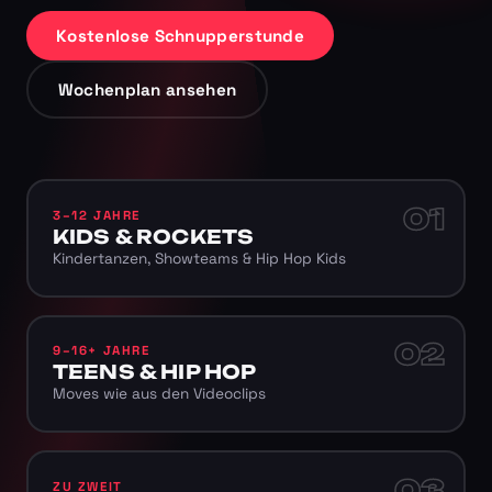
Kostenlose Schnupperstunde
Wochenplan ansehen
01
3–12 JAHRE
KIDS & ROCKETS
Kindertanzen, Showteams & Hip Hop Kids
02
9–16+ JAHRE
TEENS & HIP HOP
Moves wie aus den Videoclips
03
ZU ZWEIT