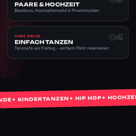
PAARE & HOCHZEIT
Basiskurs, Hochzeitsmodul & Privatstunden
04
OHNE DRUCK
EINFACH TANZEN
Tanzcafé am Freitag – einfach Platz reservieren
✦ HOCHZEITS
✦ HIP HOP
✦ KINDERTANZEN