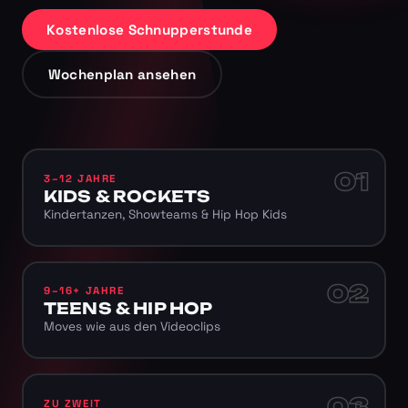
Kostenlose Schnupperstunde
Wochenplan ansehen
01
3–12 JAHRE
KIDS & ROCKETS
Kindertanzen, Showteams & Hip Hop Kids
02
9–16+ JAHRE
TEENS & HIP HOP
Moves wie aus den Videoclips
03
ZU ZWEIT