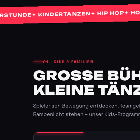
✦ HOCHZE
✦ HIP HOP
✦ KINDERTANZEN
NDE
01 · KIDS & FAMILIEN
GROSSE BÜHN
LEINE TÄNZ
Spielerisch Bewegung entdecken, Teamgei
Rampenlicht stehen – unser Kids-Program