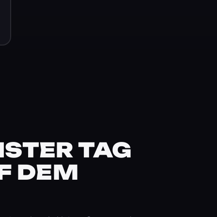
STER TAG
F DEM