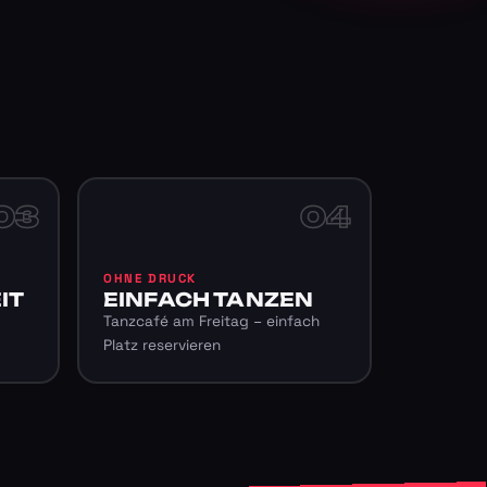
03
04
OHNE DRUCK
IT
EINFACH TANZEN
Tanzcafé am Freitag – einfach
Platz reservieren