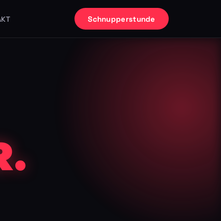
Schnupperstunde
AKT
.