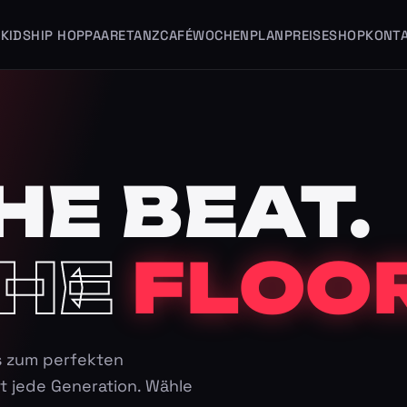
KIDS
HIP HOP
PAARE
TANZCAFÉ
WOCHENPLAN
PREISE
SHOP
KONT
HE BEAT.
HE
FLOOR
s zum perfekten
t jede Generation. Wähle