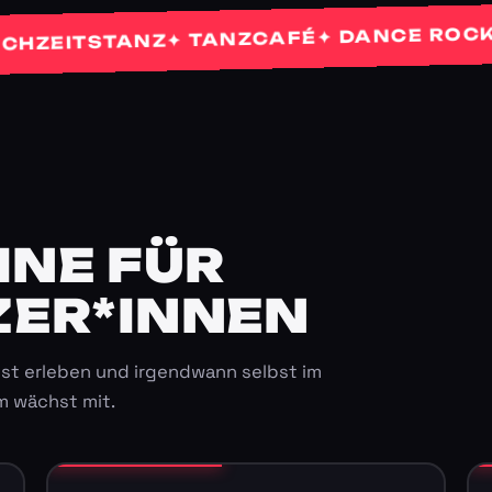
✦
✦ DANCE ROCKETS
✦ TANZCAFÉ
ITSTANZ
E FÜR K
ER*INNEN
st erleben und irgendwann selbst im
m wächst mit.