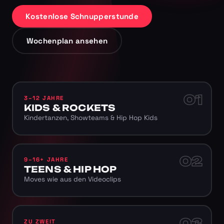
Kostenlose Schnupperstunde
Wochenplan ansehen
01
3–12 JAHRE
KIDS & ROCKETS
Kindertanzen, Showteams & Hip Hop Kids
02
9–16+ JAHRE
TEENS & HIP HOP
Moves wie aus den Videoclips
03
ZU ZWEIT