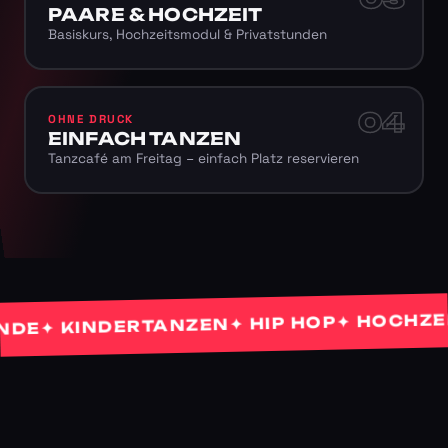
PAARE & HOCHZEIT
Basiskurs, Hochzeitsmodul & Privatstunden
04
OHNE DRUCK
EINFACH TANZEN
Tanzcafé am Freitag – einfach Platz reservieren
✦ HOCHZEITS
✦ HIP HOP
✦ KINDERTANZEN