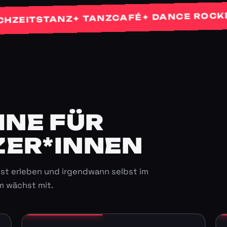
✦ 
✦ DANCE ROCKETS
✦ TANZCAFÉ
TSTANZ
E FÜR K
ER*INNEN
st erleben und irgendwann selbst im
m wächst mit.