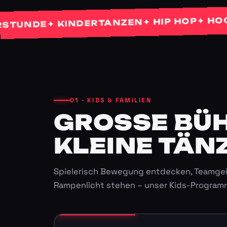
✦ HOCHZEI
✦ HIP HOP
✦ KINDERTANZEN
NDE
01 · KIDS & FAMILIEN
GROSSE BÜHN
LEINE TÄNZ
Spielerisch Bewegung entdecken, Teamgei
Rampenlicht stehen – unser Kids-Program