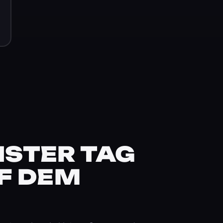
STER TAG
F DEM