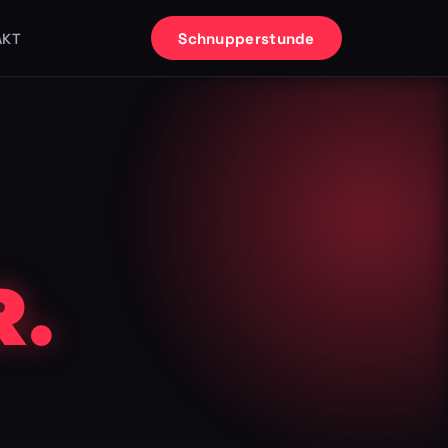
Schnupperstunde
AKT
.