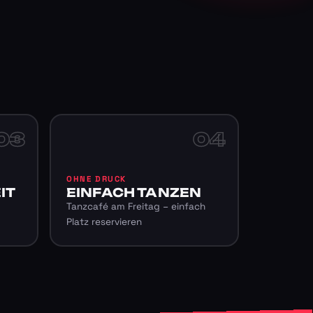
03
04
OHNE DRUCK
IT
EINFACH TANZEN
Tanzcafé am Freitag – einfach
Platz reservieren