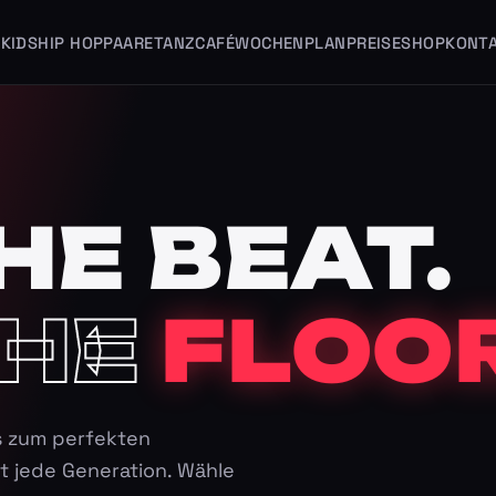
KIDS
HIP HOP
PAARE
TANZCAFÉ
WOCHENPLAN
PREISE
SHOP
KONT
HE BEAT.
HE
FLOOR
s zum perfekten
t jede Generation. Wähle