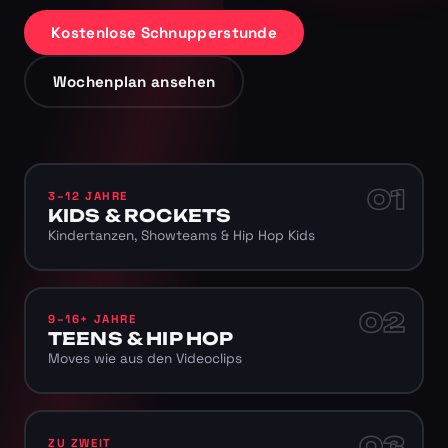
Kostenlose Schnupperstunde
Wochenplan ansehen
01
3–12 JAHRE
KIDS & ROCKETS
Kindertanzen, Showteams & Hip Hop Kids
02
9–16+ JAHRE
TEENS & HIP HOP
Moves wie aus den Videoclips
03
ZU ZWEIT