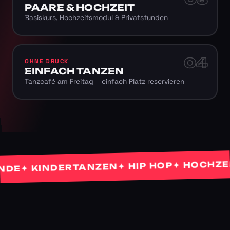
PAARE & HOCHZEIT
Basiskurs, Hochzeitsmodul & Privatstunden
04
OHNE DRUCK
EINFACH TANZEN
Tanzcafé am Freitag – einfach Platz reservieren
✦ HOCHZEITS
✦ HIP HOP
✦ KINDERTANZEN