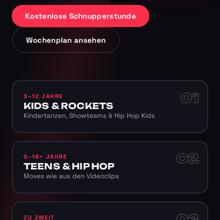
Kostenlose Schnupperstunde
Wochenplan ansehen
01
3–12 JAHRE
KIDS & ROCKETS
Kindertanzen, Showteams & Hip Hop Kids
02
9–16+ JAHRE
TEENS & HIP HOP
Moves wie aus den Videoclips
03
ZU ZWEIT