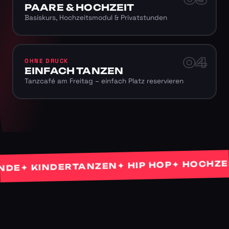
PAARE & HOCHZEIT
Basiskurs, Hochzeitsmodul & Privatstunden
04
OHNE DRUCK
EINFACH TANZEN
Tanzcafé am Freitag – einfach Platz reservieren
✦ HOCHZEITS
✦ HIP HOP
✦ KINDERTANZEN