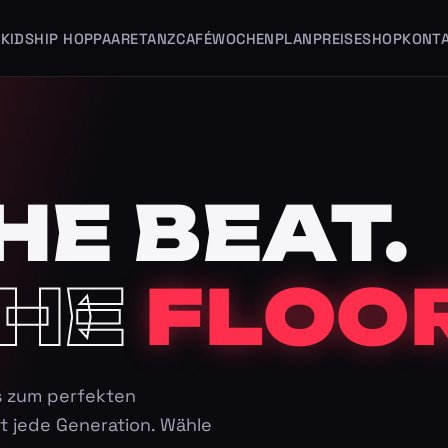
KIDS
HIP HOP
PAARE
TANZCAFÉ
WOCHENPLAN
PREISE
SHOP
KONT
HE BEAT.
HE
FLOOR
s zum perfekten
t jede Generation. Wähle