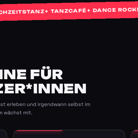
✦ 
✦ DANCE ROCKETS
✦ TANZCAFÉ
TSTANZ
E FÜR K
ER*INNEN
st erleben und irgendwann selbst im
m wächst mit.