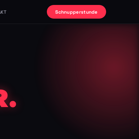
Schnupperstunde
AKT
.