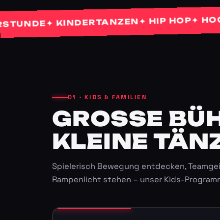
✦ HOCHZEI
✦ HIP HOP
✦ KINDERTANZEN
NDE
01 · KIDS & FAMILIEN
GROSSE BÜHN
LEINE TÄNZ
Spielerisch Bewegung entdecken, Teamgei
Rampenlicht stehen – unser Kids-Program