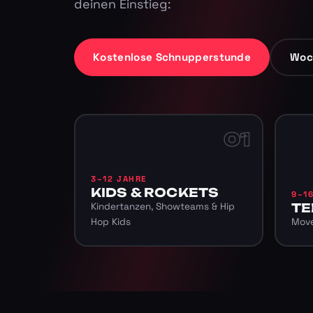
deinen Einstieg:
Kostenlose Schnupperstunde
Woc
01
3–12 JAHRE
KIDS & ROCKETS
9–1
Kindertanzen, Showteams & Hip
TE
Hop Kids
Move