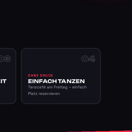
03
04
OHNE DRUCK
IT
EINFACH TANZEN
Tanzcafé am Freitag – einfach
Platz reservieren