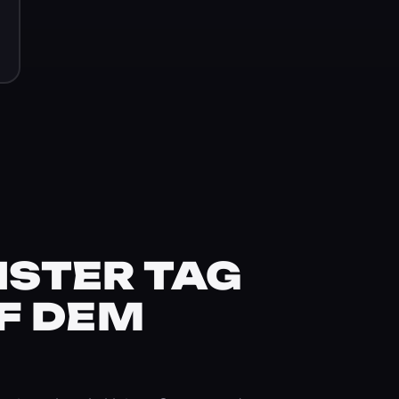
STER TAG
F DEM