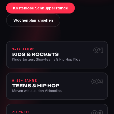
Kostenlose Schnupperstunde
Wochenplan ansehen
01
3–12 JAHRE
KIDS & ROCKETS
Kindertanzen, Showteams & Hip Hop Kids
02
9–16+ JAHRE
TEENS & HIP HOP
Moves wie aus den Videoclips
03
ZU ZWEIT