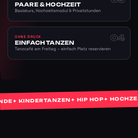
PAARE & HOCHZEIT
Basiskurs, Hochzeitsmodul & Privatstunden
04
OHNE DRUCK
EINFACH TANZEN
Tanzcafé am Freitag – einfach Platz reservieren
✦ HOCHZEITS
✦ HIP HOP
✦ KINDERTANZEN