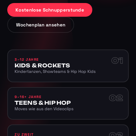
Kostenlose Schnupperstunde
Wochenplan ansehen
01
3–12 JAHRE
KIDS & ROCKETS
Kindertanzen, Showteams & Hip Hop Kids
02
9–16+ JAHRE
TEENS & HIP HOP
Moves wie aus den Videoclips
03
ZU ZWEIT