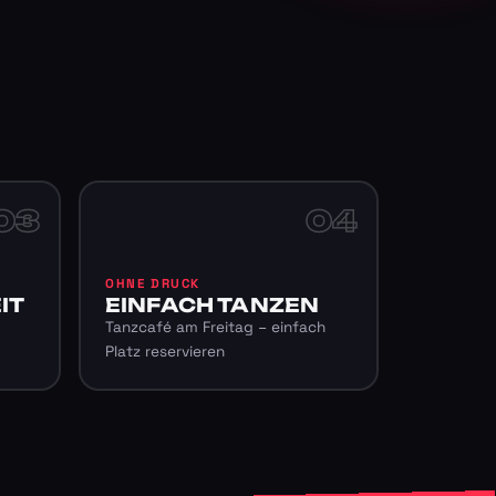
03
04
OHNE DRUCK
IT
EINFACH TANZEN
Tanzcafé am Freitag – einfach
Platz reservieren