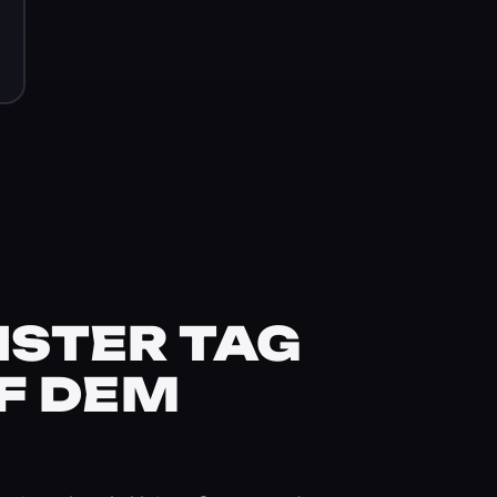
STER TAG
F DEM