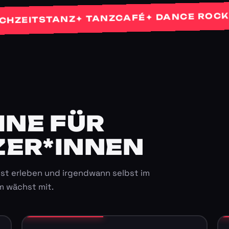
✦
✦ DANCE ROCKETS
✦ TANZCAFÉ
ITSTANZ
E FÜR K
ER*INNEN
st erleben und irgendwann selbst im
m wächst mit.