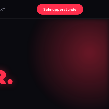
Schnupperstunde
AKT
.