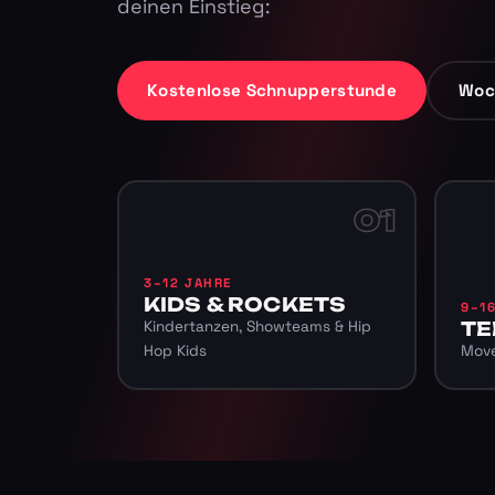
deinen Einstieg:
Kostenlose Schnupperstunde
Woc
01
3–12 JAHRE
KIDS & ROCKETS
9–1
Kindertanzen, Showteams & Hip
TE
Hop Kids
Move