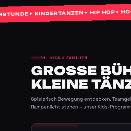
✦ HOCHZE
✦ HIP HOP
✦ KINDERTANZEN
NDE
01 · KIDS & FAMILIEN
GROSSE BÜHN
LEINE TÄNZ
Spielerisch Bewegung entdecken, Teamgei
Rampenlicht stehen – unser Kids-Program