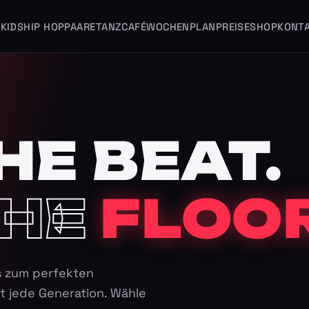
KIDS
HIP HOP
PAARE
TANZCAFÉ
WOCHENPLAN
PREISE
SHOP
KONT
HE BEAT.
HE
FLOOR
s zum perfekten
t jede Generation. Wähle