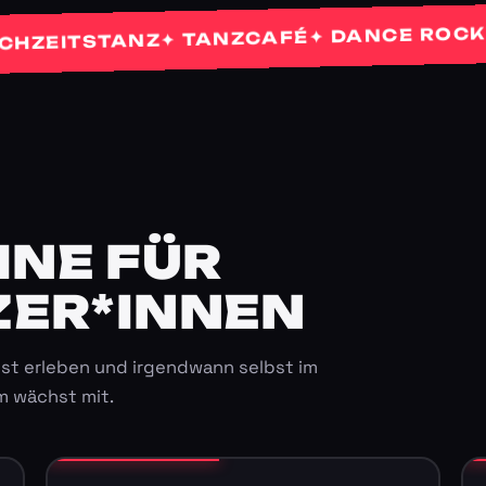
✦
✦ DANCE ROCKETS
✦ TANZCAFÉ
ITSTANZ
E FÜR K
ER*INNEN
st erleben und irgendwann selbst im
m wächst mit.