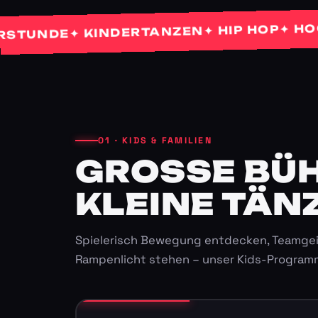
✦ HOCHZE
✦ HIP HOP
✦ KINDERTANZEN
NDE
01 · KIDS & FAMILIEN
GROSSE BÜHN
LEINE TÄNZ
Spielerisch Bewegung entdecken, Teamgei
Rampenlicht stehen – unser Kids-Program