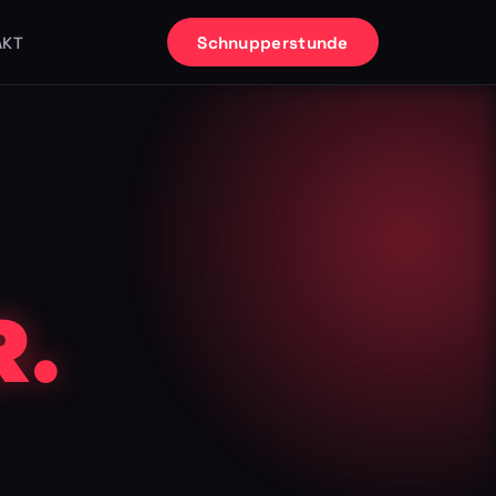
Schnupperstunde
AKT
.