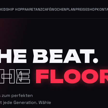
KIDS
HIP HOP
PAARE
TANZCAFÉ
WOCHENPLAN
PREISE
SHOP
KONT
HE BEAT.
HE
FLOOR
s zum perfekten
t jede Generation. Wähle