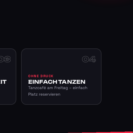
03
04
OHNE DRUCK
IT
EINFACH TANZEN
Tanzcafé am Freitag – einfach
Platz reservieren