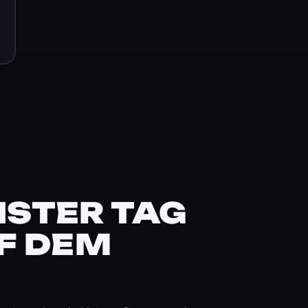
STER TAG
F DEM