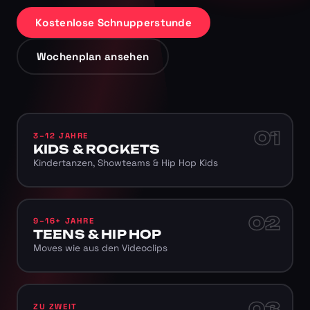
Kostenlose Schnupperstunde
Wochenplan ansehen
01
3–12 JAHRE
KIDS & ROCKETS
Kindertanzen, Showteams & Hip Hop Kids
02
9–16+ JAHRE
TEENS & HIP HOP
Moves wie aus den Videoclips
03
ZU ZWEIT