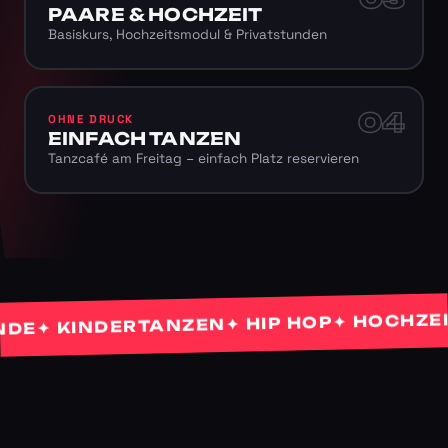
PAARE & HOCHZEIT
Basiskurs, Hochzeitsmodul & Privatstunden
04
OHNE DRUCK
EINFACH TANZEN
Tanzcafé am Freitag – einfach Platz reservieren
✦ HOCHZEITS
✦ HIP HOP
✦ KINDERTANZEN