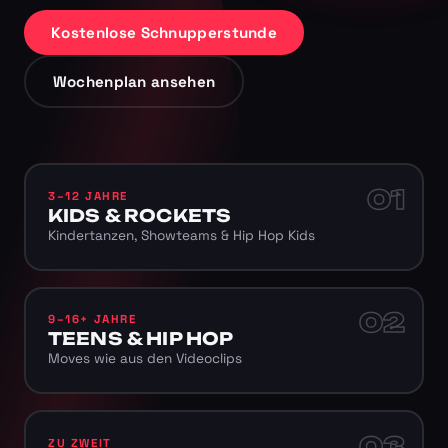
Kostenlose Schnupperstunde
Wochenplan ansehen
01
3–12 JAHRE
KIDS & ROCKETS
Kindertanzen, Showteams & Hip Hop Kids
02
9–16+ JAHRE
TEENS & HIP HOP
Moves wie aus den Videoclips
03
ZU ZWEIT