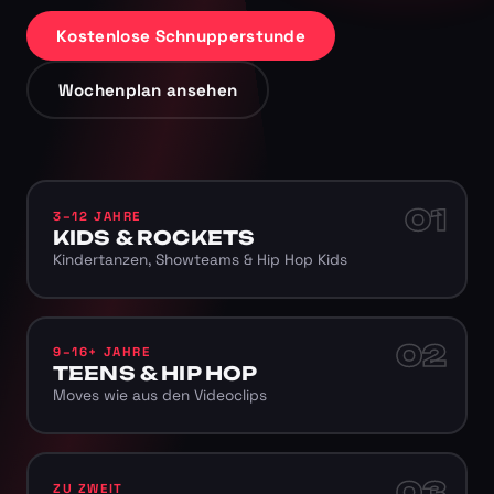
Kostenlose Schnupperstunde
Wochenplan ansehen
01
3–12 JAHRE
KIDS & ROCKETS
Kindertanzen, Showteams & Hip Hop Kids
02
9–16+ JAHRE
TEENS & HIP HOP
Moves wie aus den Videoclips
03
ZU ZWEIT