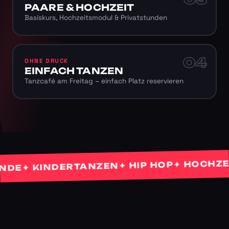
PAARE & HOCHZEIT
Basiskurs, Hochzeitsmodul & Privatstunden
04
OHNE DRUCK
EINFACH TANZEN
Tanzcafé am Freitag – einfach Platz reservieren
✦ HOCHZEITS
✦ HIP HOP
✦ KINDERTANZEN