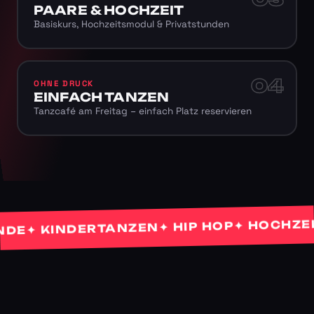
PAARE & HOCHZEIT
Basiskurs, Hochzeitsmodul & Privatstunden
04
OHNE DRUCK
EINFACH TANZEN
Tanzcafé am Freitag – einfach Platz reservieren
✦ HOCHZEITS
✦ HIP HOP
✦ KINDERTANZEN