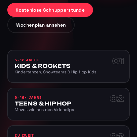
Kostenlose Schnupperstunde
Wochenplan ansehen
01
3–12 JAHRE
KIDS & ROCKETS
Kindertanzen, Showteams & Hip Hop Kids
02
9–16+ JAHRE
TEENS & HIP HOP
Moves wie aus den Videoclips
03
ZU ZWEIT