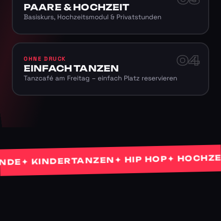
PAARE & HOCHZEIT
Basiskurs, Hochzeitsmodul & Privatstunden
04
OHNE DRUCK
EINFACH TANZEN
Tanzcafé am Freitag – einfach Platz reservieren
✦ HOCHZEITS
✦ HIP HOP
✦ KINDERTANZEN