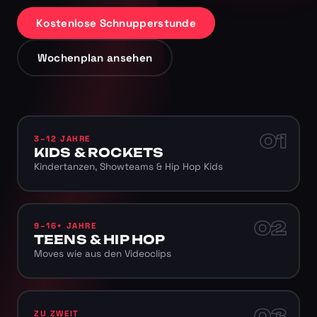
Kostenlose Schnupperstunde
Wochenplan ansehen
01
3–12 JAHRE
KIDS & ROCKETS
Kindertanzen, Showteams & Hip Hop Kids
02
9–16+ JAHRE
TEENS & HIP HOP
Moves wie aus den Videoclips
03
ZU ZWEIT