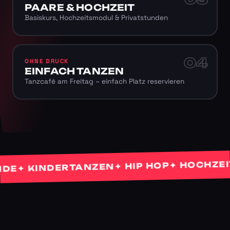
PAARE & HOCHZEIT
Basiskurs, Hochzeitsmodul & Privatstunden
04
OHNE DRUCK
EINFACH TANZEN
Tanzcafé am Freitag – einfach Platz reservieren
✦ HOCHZEITST
✦ HIP HOP
✦ KINDERTANZEN