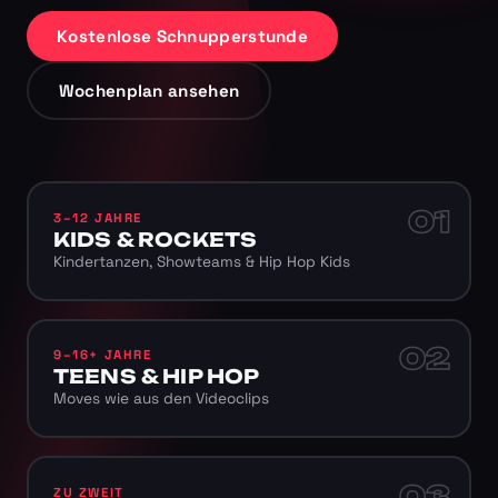
Kostenlose Schnupperstunde
Wochenplan ansehen
01
3–12 JAHRE
KIDS & ROCKETS
Kindertanzen, Showteams & Hip Hop Kids
02
9–16+ JAHRE
TEENS & HIP HOP
Moves wie aus den Videoclips
03
ZU ZWEIT