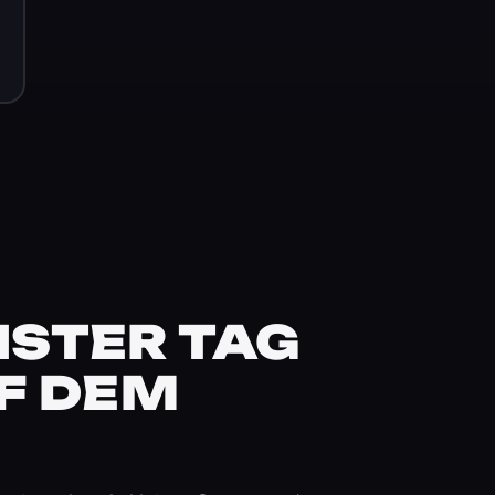
STER TAG
F DEM