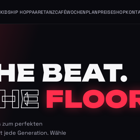
KIDS
HIP HOP
PAARE
TANZCAFÉ
WOCHENPLAN
PREISE
SHOP
KONT
HE BEAT.
HE
FLOOR
s zum perfekten
t jede Generation. Wähle