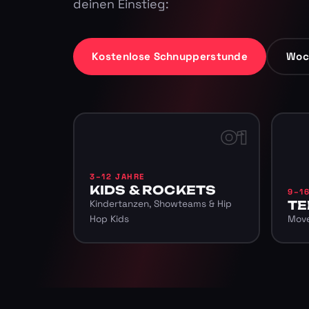
deinen Einstieg:
Kostenlose Schnupperstunde
Woc
01
3–12 JAHRE
KIDS & ROCKETS
9–1
Kindertanzen, Showteams & Hip
TE
Hop Kids
Move