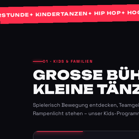
✦ HOCHZEI
✦ HIP HOP
✦ KINDERTANZEN
DE
01 · KIDS & FAMILIEN
GROSSE BÜHN
LEINE TÄNZ
Spielerisch Bewegung entdecken, Teamgei
Rampenlicht stehen – unser Kids-Program