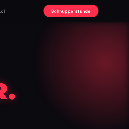
Schnupperstunde
AKT
.