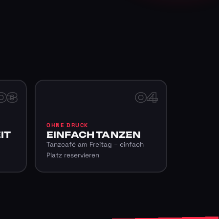
03
04
OHNE DRUCK
IT
EINFACH TANZEN
Tanzcafé am Freitag – einfach
Platz reservieren