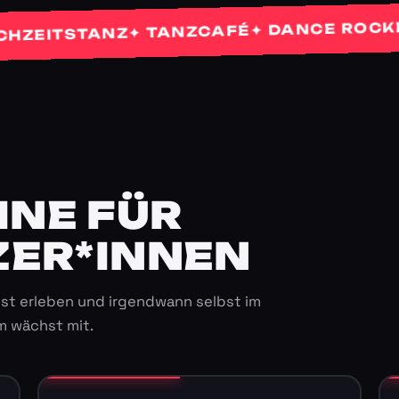
✦ 
✦ DANCE ROCKETS
✦ TANZCAFÉ
TSTANZ
E FÜR K
ER*INNEN
st erleben und irgendwann selbst im
m wächst mit.