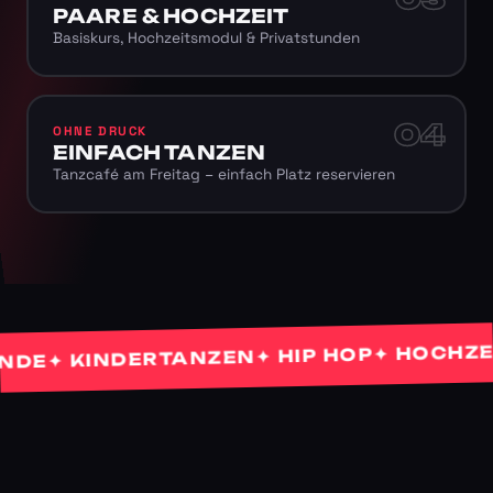
PAARE & HOCHZEIT
Basiskurs, Hochzeitsmodul & Privatstunden
04
OHNE DRUCK
EINFACH TANZEN
Tanzcafé am Freitag – einfach Platz reservieren
✦ HOCHZEITS
✦ HIP HOP
✦ KINDERTANZEN