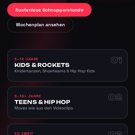
Kostenlose Schnupperstunde
Wochenplan ansehen
01
3–12 JAHRE
KIDS & ROCKETS
Kindertanzen, Showteams & Hip Hop Kids
02
9–16+ JAHRE
TEENS & HIP HOP
Moves wie aus den Videoclips
03
ZU ZWEIT