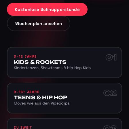
Kostenlose Schnupperstunde
Wochenplan ansehen
01
3–12 JAHRE
KIDS & ROCKETS
Kindertanzen, Showteams & Hip Hop Kids
02
9–16+ JAHRE
TEENS & HIP HOP
Moves wie aus den Videoclips
03
ZU ZWEIT