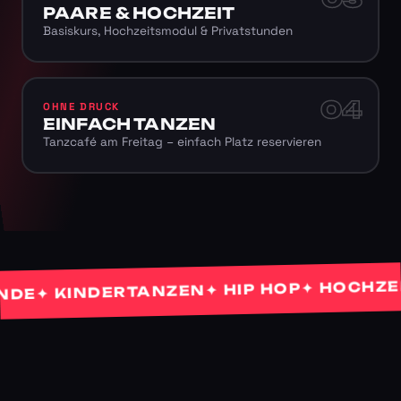
PAARE & HOCHZEIT
Basiskurs, Hochzeitsmodul & Privatstunden
04
OHNE DRUCK
EINFACH TANZEN
Tanzcafé am Freitag – einfach Platz reservieren
✦ HOCHZEITS
✦ HIP HOP
✦ KINDERTANZEN