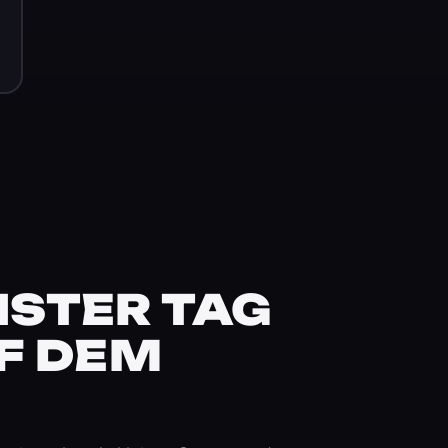
STER TAG
F DEM