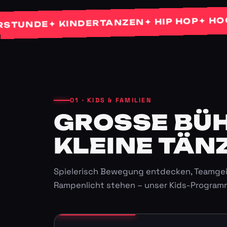
✦ HOCHZE
✦ HIP HOP
✦ KINDERTANZEN
NDE
01 · KIDS & FAMILIEN
GROSSE BÜHN
LEINE TÄNZ
Spielerisch Bewegung entdecken, Teamgei
Rampenlicht stehen – unser Kids-Program