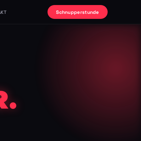
Schnupperstunde
AKT
.