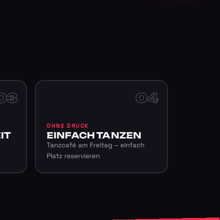
03
04
OHNE DRUCK
IT
EINFACH TANZEN
Tanzcafé am Freitag – einfach
Platz reservieren