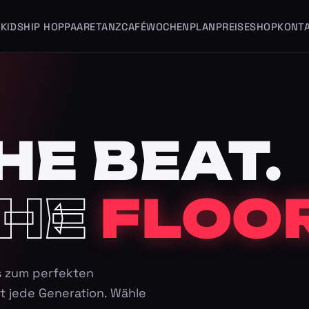
KIDS
HIP HOP
PAARE
TANZCAFÉ
WOCHENPLAN
PREISE
SHOP
KONT
HE BEAT.
HE
FLOOR
s zum perfekten
t jede Generation. Wähle