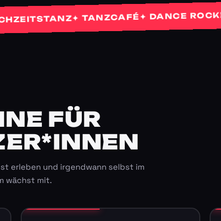
✦
✦ DANCE ROCKETS
✦ TANZCAFÉ
ITSTANZ
E FÜR K
ER*INNEN
st erleben und irgendwann selbst im
m wächst mit.