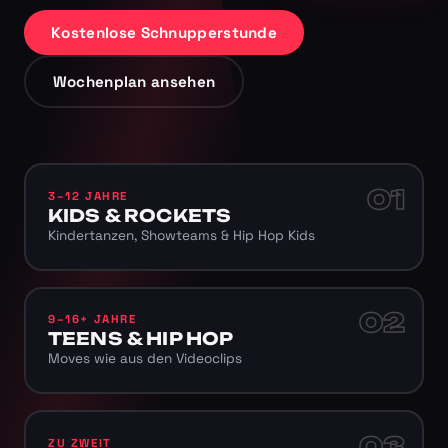
Kostenlose Schnupperstunde
Wochenplan ansehen
01
3–12 JAHRE
KIDS & ROCKETS
Kindertanzen, Showteams & Hip Hop Kids
02
9–16+ JAHRE
TEENS & HIP HOP
Moves wie aus den Videoclips
03
ZU ZWEIT