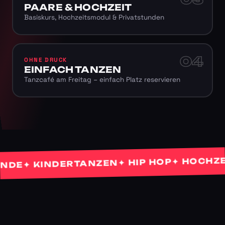
PAARE & HOCHZEIT
Basiskurs, Hochzeitsmodul & Privatstunden
04
OHNE DRUCK
EINFACH TANZEN
Tanzcafé am Freitag – einfach Platz reservieren
✦ HOCHZEITS
✦ HIP HOP
✦ KINDERTANZEN
E