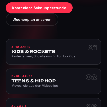
Kostenlose Schnupperstunde
Wochenplan ansehen
01
3–12 JAHRE
KIDS & ROCKETS
Kindertanzen, Showteams & Hip Hop Kids
02
9–16+ JAHRE
TEENS & HIP HOP
Moves wie aus den Videoclips
03
ZU ZWEIT