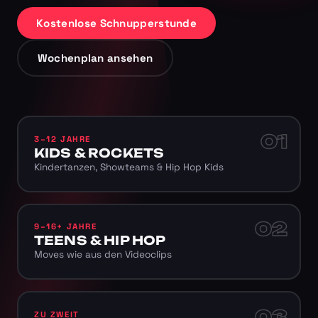
Kostenlose Schnupperstunde
Wochenplan ansehen
01
3–12 JAHRE
KIDS & ROCKETS
Kindertanzen, Showteams & Hip Hop Kids
02
9–16+ JAHRE
TEENS & HIP HOP
Moves wie aus den Videoclips
03
ZU ZWEIT