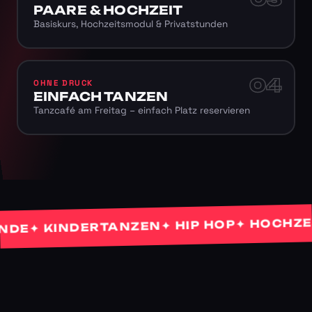
PAARE & HOCHZEIT
Basiskurs, Hochzeitsmodul & Privatstunden
04
OHNE DRUCK
EINFACH TANZEN
Tanzcafé am Freitag – einfach Platz reservieren
✦ HOCHZEITS
✦ HIP HOP
✦ KINDERTANZEN