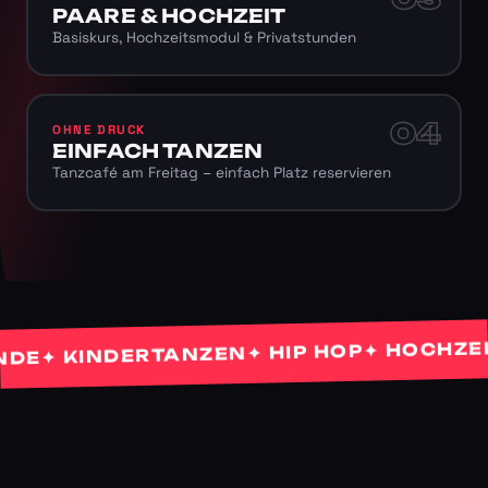
PAARE & HOCHZEIT
Basiskurs, Hochzeitsmodul & Privatstunden
04
OHNE DRUCK
EINFACH TANZEN
Tanzcafé am Freitag – einfach Platz reservieren
✦ HOCHZEITS
✦ HIP HOP
✦ KINDERTANZEN