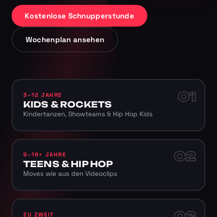
Kostenlose Schnupperstunde
Wochenplan ansehen
01
3–12 JAHRE
KIDS & ROCKETS
Kindertanzen, Showteams & Hip Hop Kids
02
9–16+ JAHRE
TEENS & HIP HOP
Moves wie aus den Videoclips
03
ZU ZWEIT