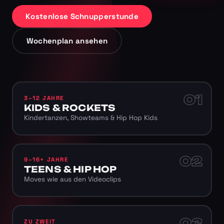
Kostenlose Schnupperstunde
Wochenplan ansehen
01
3–12 JAHRE
KIDS & ROCKETS
Kindertanzen, Showteams & Hip Hop Kids
02
9–16+ JAHRE
TEENS & HIP HOP
Moves wie aus den Videoclips
03
ZU ZWEIT