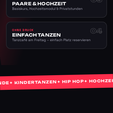
PAARE & HOCHZEIT
Basiskurs, Hochzeitsmodul & Privatstunden
04
OHNE DRUCK
EINFACH TANZEN
Tanzcafé am Freitag – einfach Platz reservieren
✦ HOCHZEITS
✦ HIP HOP
✦ KINDERTANZEN