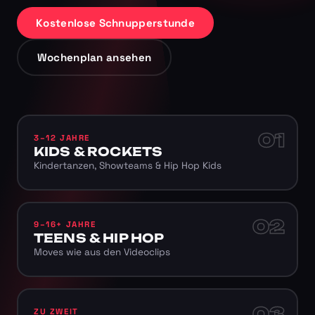
Kostenlose Schnupperstunde
Wochenplan ansehen
01
3–12 JAHRE
KIDS & ROCKETS
Kindertanzen, Showteams & Hip Hop Kids
02
9–16+ JAHRE
TEENS & HIP HOP
Moves wie aus den Videoclips
03
ZU ZWEIT