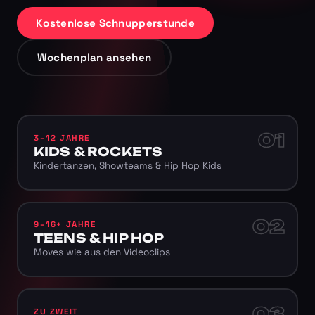
Kostenlose Schnupperstunde
Wochenplan ansehen
01
3–12 JAHRE
KIDS & ROCKETS
Kindertanzen, Showteams & Hip Hop Kids
02
9–16+ JAHRE
TEENS & HIP HOP
Moves wie aus den Videoclips
03
ZU ZWEIT