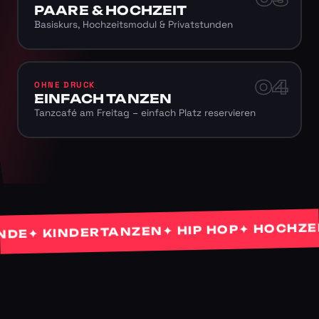
PAARE & HOCHZEIT
Basiskurs, Hochzeitsmodul & Privatstunden
04
OHNE DRUCK
EINFACH TANZEN
Tanzcafé am Freitag – einfach Platz reservieren
✦ HOCHZEITS
✦ HIP HOP
✦ KINDERTANZEN