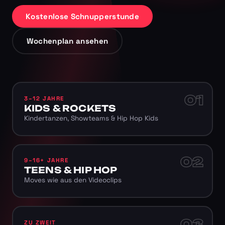
Kostenlose Schnupperstunde
Wochenplan ansehen
01
3–12 JAHRE
KIDS & ROCKETS
Kindertanzen, Showteams & Hip Hop Kids
02
9–16+ JAHRE
TEENS & HIP HOP
Moves wie aus den Videoclips
03
ZU ZWEIT