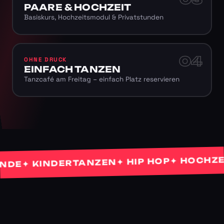
PAARE & HOCHZEIT
Basiskurs, Hochzeitsmodul & Privatstunden
04
OHNE DRUCK
EINFACH TANZEN
Tanzcafé am Freitag – einfach Platz reservieren
✦ HOCHZEITS
✦ HIP HOP
✦ KINDERTANZEN
E