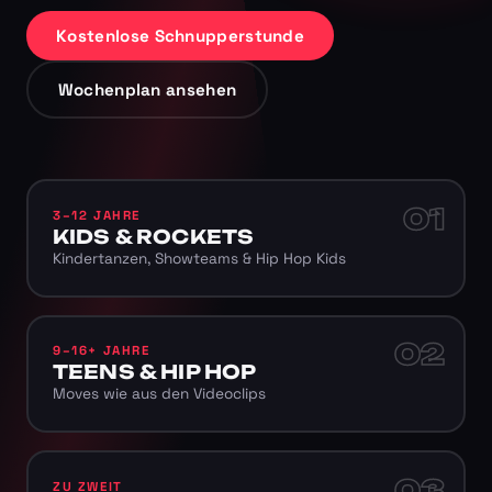
Kostenlose Schnupperstunde
Wochenplan ansehen
01
3–12 JAHRE
KIDS & ROCKETS
Kindertanzen, Showteams & Hip Hop Kids
02
9–16+ JAHRE
TEENS & HIP HOP
Moves wie aus den Videoclips
03
ZU ZWEIT