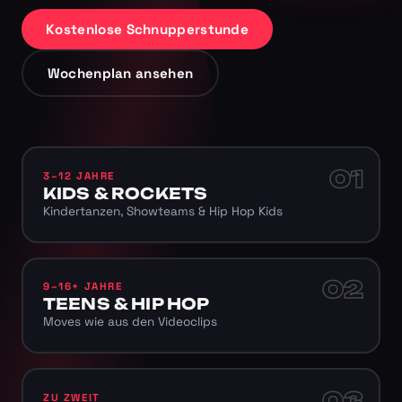
Kostenlose Schnupperstunde
Wochenplan ansehen
01
3–12 JAHRE
KIDS & ROCKETS
Kindertanzen, Showteams & Hip Hop Kids
02
9–16+ JAHRE
TEENS & HIP HOP
Moves wie aus den Videoclips
03
ZU ZWEIT