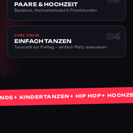
PAARE & HOCHZEIT
Basiskurs, Hochzeitsmodul & Privatstunden
04
OHNE DRUCK
EINFACH TANZEN
Tanzcafé am Freitag – einfach Platz reservieren
✦ HOCHZEITS
✦ HIP HOP
✦ KINDERTANZEN