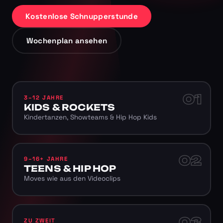
Kostenlose Schnupperstunde
Wochenplan ansehen
01
3–12 JAHRE
KIDS & ROCKETS
Kindertanzen, Showteams & Hip Hop Kids
02
9–16+ JAHRE
TEENS & HIP HOP
Moves wie aus den Videoclips
03
ZU ZWEIT