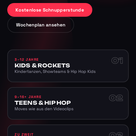
Kostenlose Schnupperstunde
Wochenplan ansehen
01
3–12 JAHRE
KIDS & ROCKETS
Kindertanzen, Showteams & Hip Hop Kids
02
9–16+ JAHRE
TEENS & HIP HOP
Moves wie aus den Videoclips
03
ZU ZWEIT