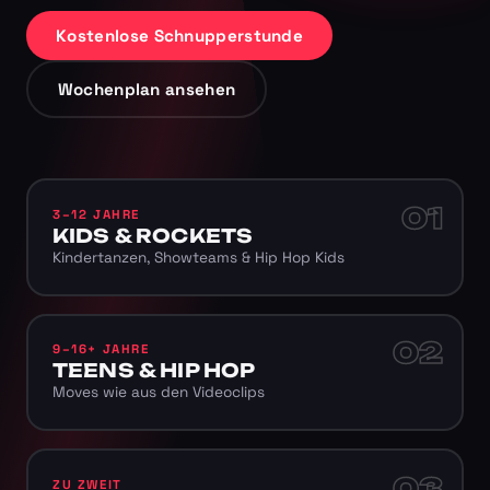
Kostenlose Schnupperstunde
Wochenplan ansehen
01
3–12 JAHRE
KIDS & ROCKETS
Kindertanzen, Showteams & Hip Hop Kids
02
9–16+ JAHRE
TEENS & HIP HOP
Moves wie aus den Videoclips
03
ZU ZWEIT