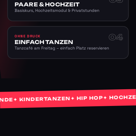
PAARE & HOCHZEIT
Basiskurs, Hochzeitsmodul & Privatstunden
04
OHNE DRUCK
EINFACH TANZEN
Tanzcafé am Freitag – einfach Platz reservieren
✦ HOCHZEITS
✦ HIP HOP
✦ KINDERTANZEN