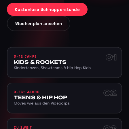
Kostenlose Schnupperstunde
Wochenplan ansehen
01
3–12 JAHRE
KIDS & ROCKETS
Kindertanzen, Showteams & Hip Hop Kids
02
9–16+ JAHRE
TEENS & HIP HOP
Moves wie aus den Videoclips
03
ZU ZWEIT