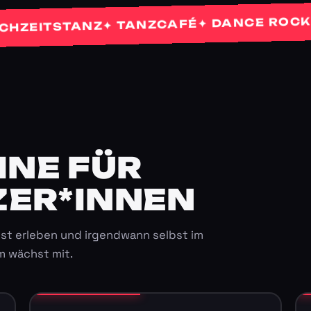
✦
✦ DANCE ROCKETS
✦ TANZCAFÉ
ITSTANZ
E FÜR K
ER*INNEN
st erleben und irgendwann selbst im
m wächst mit.