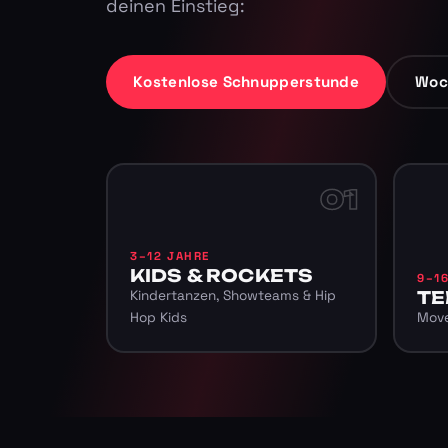
deinen Einstieg:
Kostenlose Schnupperstunde
Woc
01
3–12 JAHRE
KIDS & ROCKETS
9–1
Kindertanzen, Showteams & Hip
TE
Hop Kids
Move