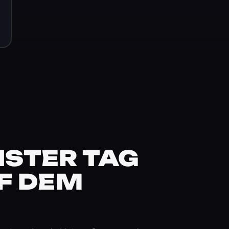
STER TAG
F DEM