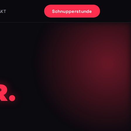
Schnupperstunde
AKT
.