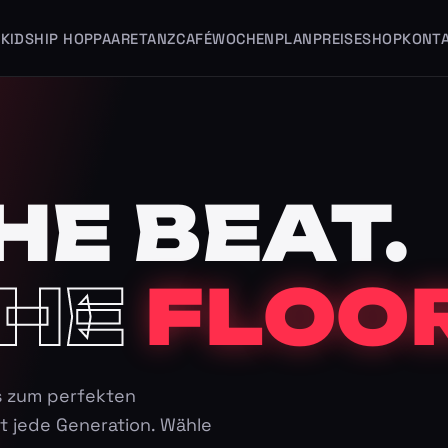
KIDS
HIP HOP
PAARE
TANZCAFÉ
WOCHENPLAN
PREISE
SHOP
KONT
HE BEAT.
HE
FLOOR
s zum perfekten
t jede Generation. Wähle