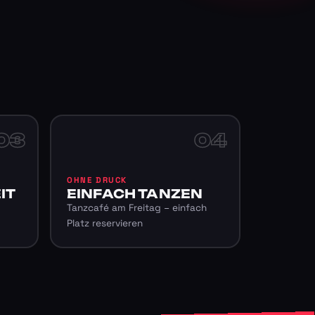
03
04
OHNE DRUCK
IT
EINFACH TANZEN
Tanzcafé am Freitag – einfach
Platz reservieren