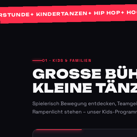
✦ HOCHZE
✦ HIP HOP
✦ KINDERTANZEN
NDE
01 · KIDS & FAMILIEN
GROSSE BÜHN
LEINE TÄNZ
Spielerisch Bewegung entdecken, Teamgei
Rampenlicht stehen – unser Kids-Program