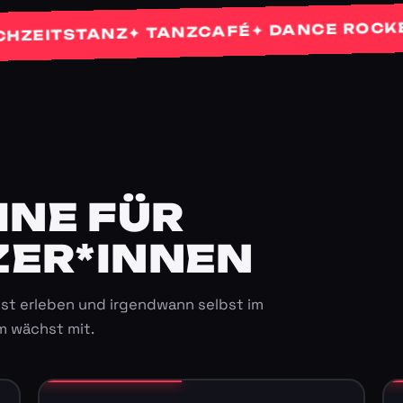
✦ 
✦ DANCE ROCKETS
✦ TANZCAFÉ
TSTANZ
E FÜR K
ER*INNEN
st erleben und irgendwann selbst im
m wächst mit.