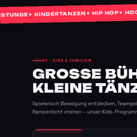
✦ HOCHZEI
✦ HIP HOP
✦ KINDERTANZEN
DE
01 · KIDS & FAMILIEN
GROSSE BÜHN
LEINE TÄNZ
Spielerisch Bewegung entdecken, Teamgei
Rampenlicht stehen – unser Kids-Program