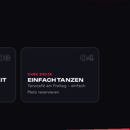
03
04
OHNE DRUCK
IT
EINFACH TANZEN
Tanzcafé am Freitag – einfach
Platz reservieren