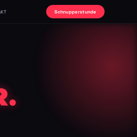
Schnupperstunde
AKT
.