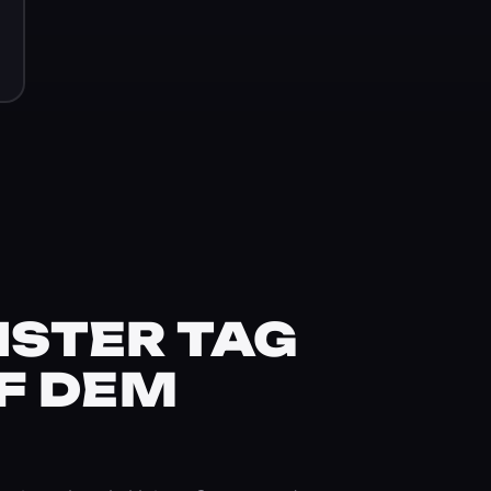
STER TAG
F DEM