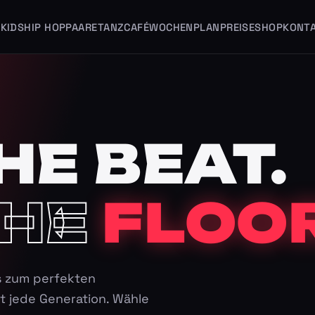
KIDS
HIP HOP
PAARE
TANZCAFÉ
WOCHENPLAN
PREISE
SHOP
KONT
HE BEAT.
HE
FLOOR
s zum perfekten
t jede Generation. Wähle