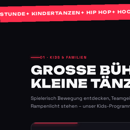
✦ HOCHZEI
✦ HIP HOP
✦ KINDERTANZEN
NDE
01 · KIDS & FAMILIEN
GROSSE BÜHN
LEINE TÄNZ
Spielerisch Bewegung entdecken, Teamgei
Rampenlicht stehen – unser Kids-Program