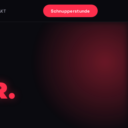
Schnupperstunde
AKT
.