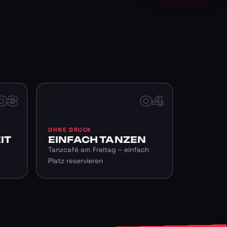
03
04
OHNE DRUCK
IT
EINFACH TANZEN
Tanzcafé am Freitag – einfach
Platz reservieren