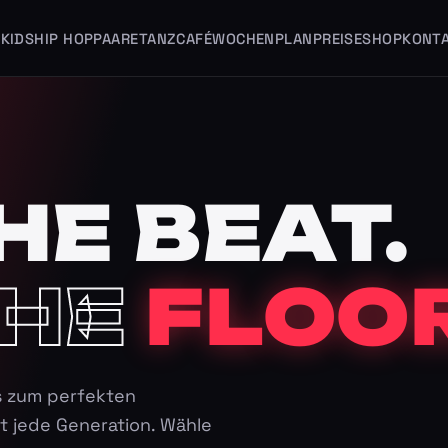
KIDS
HIP HOP
PAARE
TANZCAFÉ
WOCHENPLAN
PREISE
SHOP
KONT
HE BEAT.
HE
FLOOR
s zum perfekten
t jede Generation. Wähle