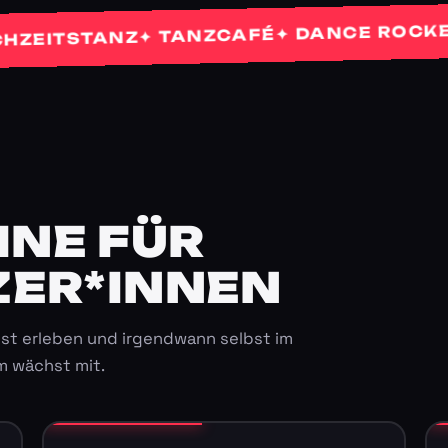
✦ 
✦ DANCE ROCKETS
✦ TANZCAFÉ
TSTANZ
E FÜR K
ER*INNEN
st erleben und irgendwann selbst im
m wächst mit.