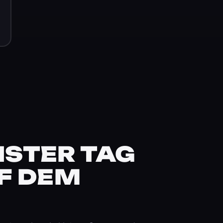
STER TAG
F DEM