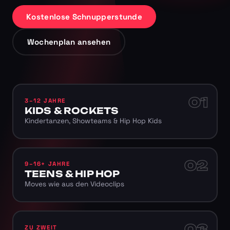
Kostenlose Schnupperstunde
Wochenplan ansehen
01
3–12 JAHRE
KIDS & ROCKETS
Kindertanzen, Showteams & Hip Hop Kids
02
9–16+ JAHRE
TEENS & HIP HOP
Moves wie aus den Videoclips
03
ZU ZWEIT