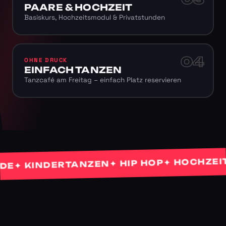
PAARE & HOCHZEIT
Basiskurs, Hochzeitsmodul & Privatstunden
04
OHNE DRUCK
EINFACH TANZEN
Tanzcafé am Freitag – einfach Platz reservieren
✦ HOCHZEITST
✦ HIP HOP
✦ KINDERTANZEN