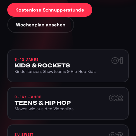
Kostenlose Schnupperstunde
Wochenplan ansehen
01
3–12 JAHRE
KIDS & ROCKETS
Kindertanzen, Showteams & Hip Hop Kids
02
9–16+ JAHRE
TEENS & HIP HOP
Moves wie aus den Videoclips
03
ZU ZWEIT