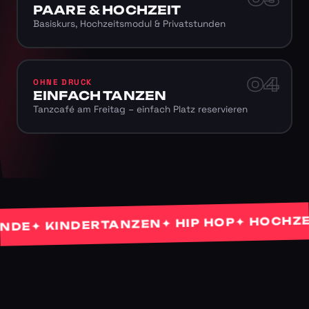
PAARE & HOCHZEIT
Basiskurs, Hochzeitsmodul & Privatstunden
04
OHNE DRUCK
EINFACH TANZEN
Tanzcafé am Freitag – einfach Platz reservieren
✦ HOCHZEITS
✦ HIP HOP
✦ KINDERTANZEN