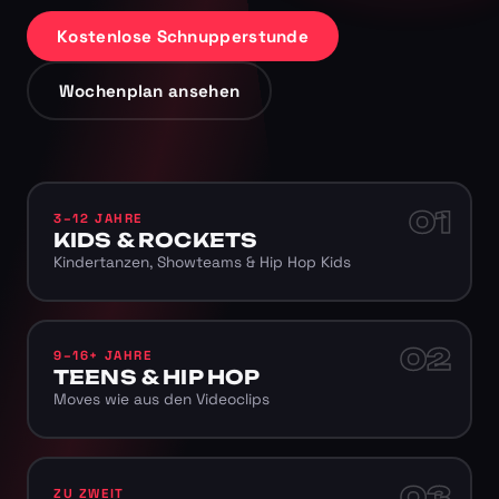
Kostenlose Schnupperstunde
Wochenplan ansehen
01
3–12 JAHRE
KIDS & ROCKETS
Kindertanzen, Showteams & Hip Hop Kids
02
9–16+ JAHRE
TEENS & HIP HOP
Moves wie aus den Videoclips
03
ZU ZWEIT