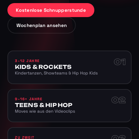
Kostenlose Schnupperstunde
Wochenplan ansehen
01
3–12 JAHRE
KIDS & ROCKETS
Kindertanzen, Showteams & Hip Hop Kids
02
9–16+ JAHRE
TEENS & HIP HOP
Moves wie aus den Videoclips
03
ZU ZWEIT