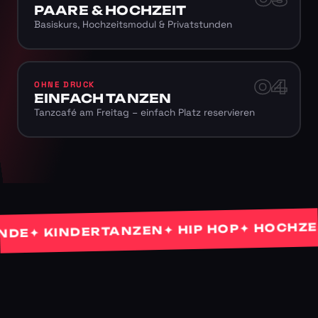
PAARE & HOCHZEIT
Basiskurs, Hochzeitsmodul & Privatstunden
04
OHNE DRUCK
EINFACH TANZEN
Tanzcafé am Freitag – einfach Platz reservieren
✦ HOCHZEITST
✦ HIP HOP
 KINDERTANZEN