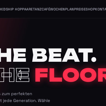
KIDS
HIP HOP
PAARE
TANZCAFÉ
WOCHENPLAN
PREISE
SHOP
KONT
HE BEAT.
HE
FLOOR
s zum perfekten
t jede Generation. Wähle