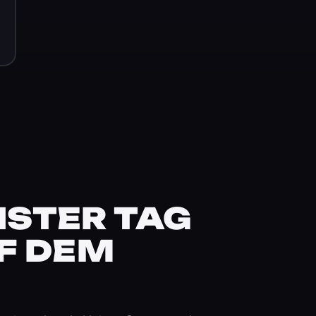
STER TAG
F DEM