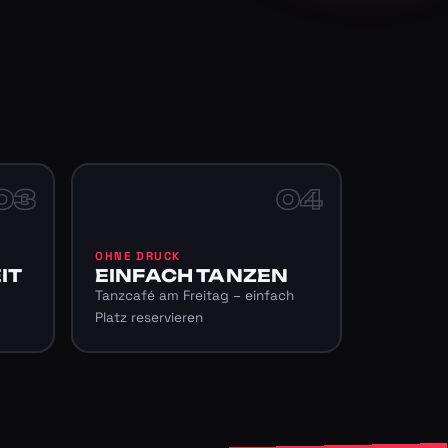
03
04
OHNE DRUCK
IT
EINFACH TANZEN
Tanzcafé am Freitag – einfach
Platz reservieren