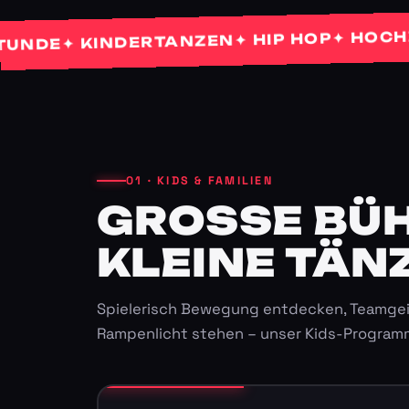
✦ HOCHZEITS
✦ HIP HOP
✦ KINDERTANZEN
E
01 · KIDS & FAMILIEN
GROSSE BÜHN
LEINE TÄNZ
Spielerisch Bewegung entdecken, Teamgei
Rampenlicht stehen – unser Kids-Program