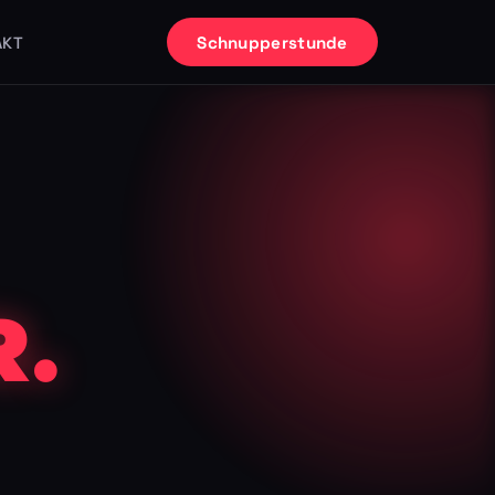
Schnupperstunde
AKT
.