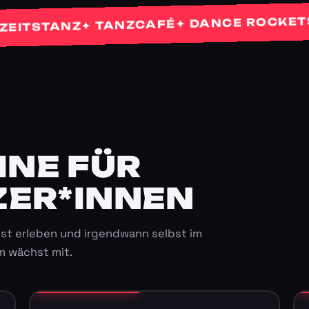
✦ PR
✦ DANCE ROCKETS
✦ TANZCAFÉ
TANZ
E FÜR K
ER*INNEN
st erleben und irgendwann selbst im
m wächst mit.